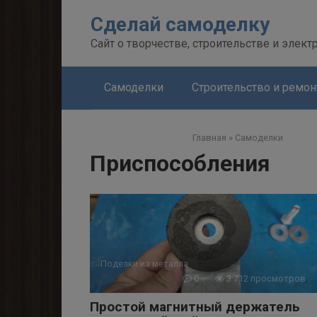
Перейти
Сделай самоделку
к
контенту
Сайт о творчестве, строительстве и элект
Самоделки
Строительство и ремон
Главная
»
Самоделки
Приспособления
Поделки из металла
0
3 712 просмотров
Простой магнитный держатель