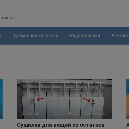
modal-check
ронике!
т
Домашний алкоголь
Радиотехника
AliExpre
Дом и сад
0
6 374 просмотров
Cушилка для вещей из остатков