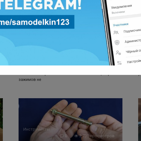
Зажимы и Струбцины
0
3 663 просмотров
Нестандартное применение
канцелярских зажимов
ли
Всем привет! Сегодня я хотел бы показать вам
В
несколько вариантов использования канцелярских
у
зажимов не
Инструменты
0
2 730 просмотров