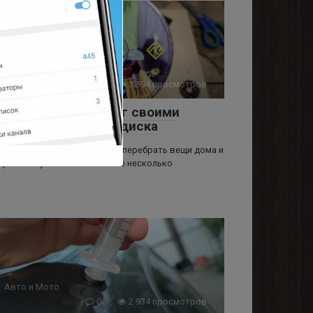
Инструменты
0
3 394 просмотров
Шлифовальный круг своими
руками из компакт-диска
сем привет! Недавно решил перебрать вещи дома и
брать ненужный хлам. В итоге несколько
Авто и Мото
0
2 934 просмотров