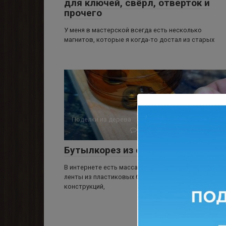
для ключей, свёрл, отверток и
прочего
У меня в мастерской всегда есть несколько
магнитов, которые я когда-то достал из старых
Поделки из дерева
0
4 785 просмотров
Бутылкорез из старого хлама
В интернете есть масса приспособлений для нарез
ленты из пластиковых бутылок — разных
конструкций,