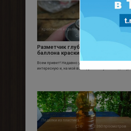
Крепёжные изделия
0
2 739 просмотров
Разметчик глубоких отверстий из
баллона краски своими руками
Всем привет! Недавно увидел видео, где показыва
интересную и, на мой взгляд, полезную самоделку,
Поделки из пластика
0
2 260 просмотров