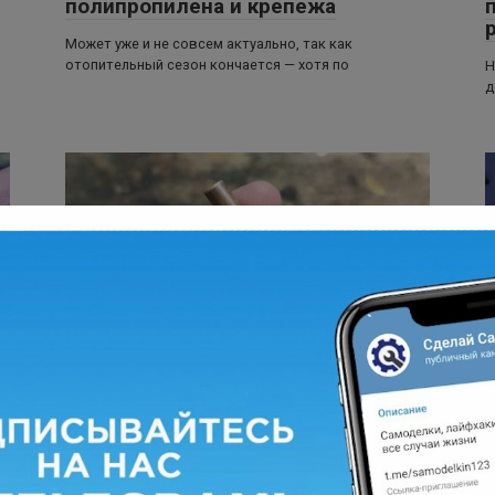
полипропилена и крепежа
Может уже и не совсем актуально, так как
отопительный сезон кончается — хотя по
Н
д
Лайфхаки
0
3 702 просмотров
Как просверлить ровное
отверстие в трубке
ки
Всем привет! Если вам вдруг понадобилось
П
просверлить отверстие в трубке небольшого
к
диаметра, то сделать
р