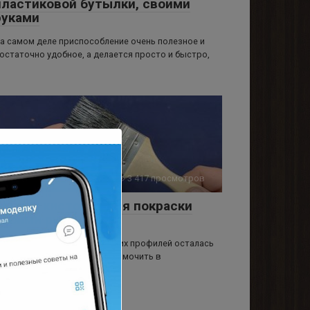
пластиковой бутылки, своими
руками
а самом деле приспособление очень полезное и
остаточно удобное, а делается просто и быстро,
Лайфхаки
0
3 417 просмотров
Вечная кисточка для покраски
своими руками
осле покраски металлических профилей осталась
источка, которую я забыл замочить в
астворителе, и она