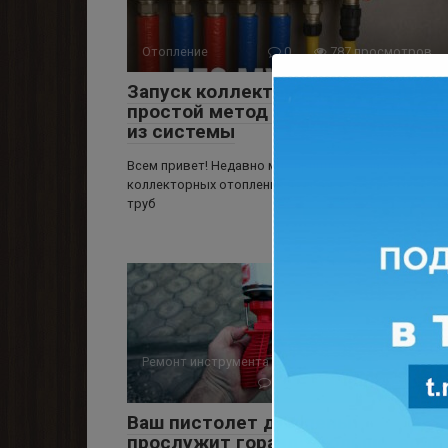
Отопление
0
787 просмотров
Запуск коллектора без мучений:
простой метод удаления воздуха
из системы
Всем привет! Недавно мне пришлось запускать три
коллекторных отопления подряд, где было много
труб
Ремонт инструмента
0
1 191 просмотров
Ваш пистолет для пены
прослужит гораздо дольше, если