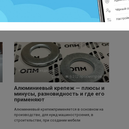
простая и надёжная система!
Ленинградка — это однотрубная система отопления,
в которой радиаторы и другие отопительные
приборы расположены
Крепёжные изделия
0
6 212 просмотров
Алюминиевый крепеж — плюсы и
минусы, разновидность и где его
применяют
Алюминиевый крепежприменяется в основном на
производстве, для нужд машиностроения, в
строительстве, при создании мебели