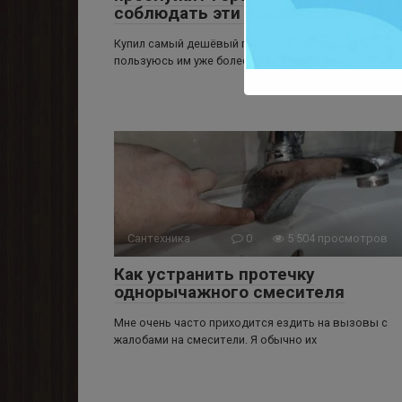
соблюдать эти правила
Купил самый дешёвый пистолет для пены и
пользуюсь им уже более полугода. Не вижу
Сантехника
0
5 504 просмотров
Как устранить протечку
однорычажного смесителя
Мне очень часто приходится ездить на вызовы с
жалобами на смесители. Я обычно их