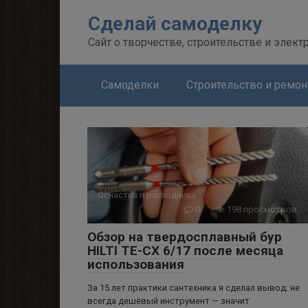
Перейти
Сделай самоделку
к
контенту
Сайт о творчестве, строительстве и элект
Самоделки
Строительство и ремон
Оснастка и расходники
0
198 просмотров
Обзор на твердосплавный бур
HILTI TE-CX 6/17 после месяца
использования
За 15 лет практики сантехника я сделал вывод: не
всегда дешёвый инструмент — значит