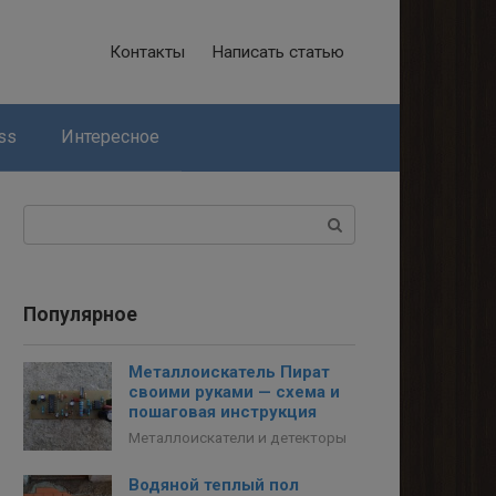
Контакты
Написать статью
ss
Интересное
Поиск:
Популярное
Металлоискатель Пират
своими руками — схема и
пошаговая инструкция
Металлоискатели и детекторы
Водяной теплый пол