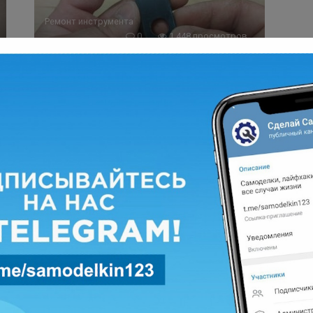
Ремонт инструмента
0
1 448 просмотров
Как быстро и надёжно починить
поломанное пластиковое ушко
Во время уборки в мастерской, попалась мне какая-
то пластиковая деталь с поломанным ушком. Так
Отопление
0
1 716 просмотров
Как сделать систему отопления
«Ленинградка» в два крыла —