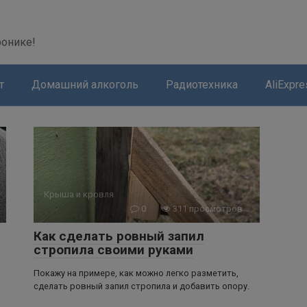
modal-check
ронике!
т
Домашний алкоголь
Радиотехника
AliExpre
Крыша и кровля
0
311 просмотров
Как сделать ровный запил
стропила своими руками
Покажу на примере, как можно легко разметить,
сделать ровный запил стропила и добавить опору.