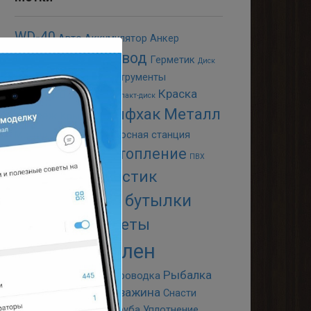
WD-40
Авто
Аккумулятор
Анкер
Водопровод
Болгарка
Герметик
Диск
Дрова
Животные
Инструменты
Краска
Канализация
Клей
Компакт-диск
Лайфхак
Металл
Крепёж
Крыша
Металлоискатель
Насосная станция
Отопление
Ножи
Освещение
ПВХ
Пайка
Пластик
Пиво
Пластиковые бутылки
Полезные советы
Полипропилен
Приспособления
Рыбалка
Проводка
Скважина
Сварка
Сверление
Снасти
Стиральная машина
Труба
Уплотнение