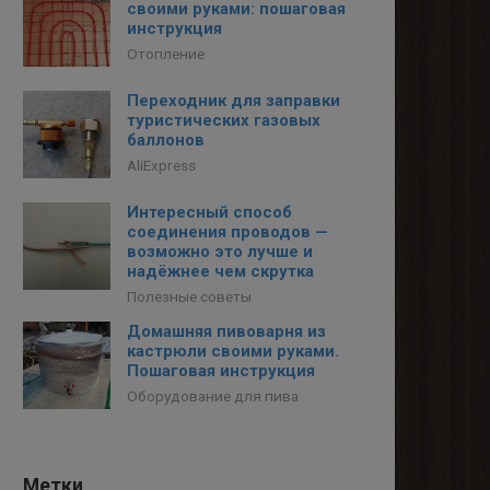
своими руками: пошаговая
инструкция
Отопление
Переходник для заправки
туристических газовых
баллонов
AliExpress
Интересный способ
соединения проводов —
возможно это лучше и
надёжнее чем скрутка
Полезные советы
Домашняя пивоварня из
кастрюли своими руками.
Пошаговая инструкция
Оборудование для пива
Метки