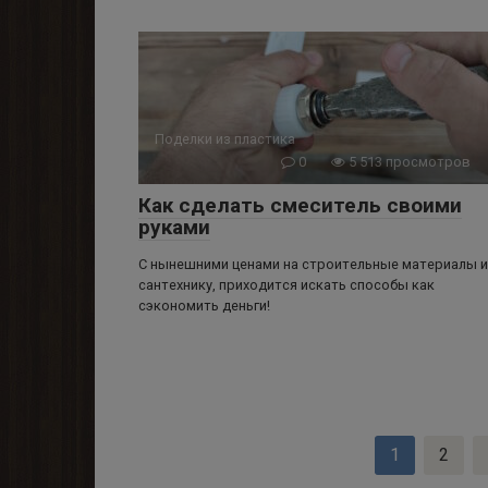
Поделки из пластика
0
5 513 просмотров
Как сделать смеситель своими
руками
С нынешними ценами на строительные материалы и
сантехнику, приходится искать способы как
сэкономить деньги!
Пагинация
1
2
записей