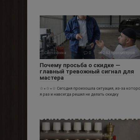
Сантехника
0
240 просмотров
Почему просьба о скидке —
главный тревожный сигнал для
мастера
☆∘☆∘☆ Сегодня произошла ситуация, из-за котор
я раз и навсегда решил не делать скидку