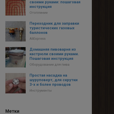
своими руками: пошаговая
инструкция
Отопление
Переходник для заправки
туристических газовых
баллонов
AliExpress
Домашняя пивоварня из
кастрюли своими руками.
Пошаговая инструкция
Оборудование для пива
Простая насадка на
шуруповерт, для скрутки
3-х и более проводов
Инструменты
Метки