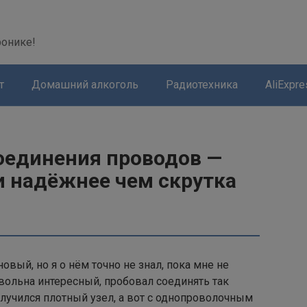
modal-check
ронике!
т
Домашний алкоголь
Радиотехника
AliExpre
оединения проводов —
и надёжнее чем скрутка
овый, но я о нём точно не знал, пока мне не
вольна интересный, пробовал соединять так
лучился плотный узел, а вот с однопроволочным