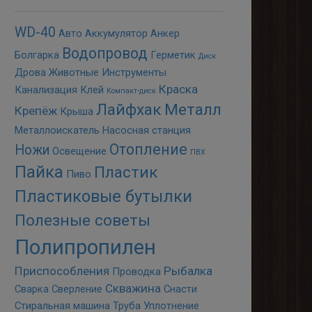
WD-40
Авто
Аккумулятор
Анкер
Водопровод
Болгарка
Герметик
Диск
Дрова
Животные
Инструменты
Краска
Канализация
Клей
Компакт-диск
Лайфхак
Металл
Крепёж
Крыша
Металлоискатель
Насосная станция
Отопление
Ножи
Освещение
ПВХ
Пайка
Пластик
Пиво
Пластиковые бутылки
Полезные советы
Полипропилен
Приспособления
Рыбалка
Проводка
Скважина
Сварка
Сверление
Снасти
Стиральная машина
Труба
Уплотнение