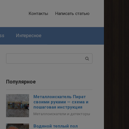
Контакты
Написать статью
ss
Интересное
Поиск:
Популярное
Металлоискатель Пират
своими руками — схема и
пошаговая инструкция
Металлоискатели и детекторы
Водяной теплый пол