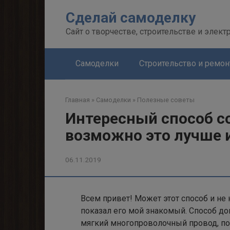
Перейти
Сделай самоделку
к
контенту
Сайт о творчестве, строительстве и элект
Самоделки
Строительство и ремон
Главная
»
Самоделки
»
Полезные советы
Интересный способ с
возможно это лучше 
06.11.2019
Всем привет! Может этот способ и не н
показал его мой знакомый. Способ до
мягкий многопроволочный провод, по