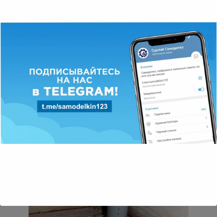
Как сделать крепления для
электрического кабеля, из
пластиковой бутылки
Всем привет! Открыл для себя ещё один вариант
полезного применения использованных пластиковых
бутылок, который
AliExpress
0
7 379 просмотров
Бытовой ваттметр Intertek Cat II
Недавно купал себе очень полезный прибор в
хозяйстве, о котором давно мечтал. Я гоню