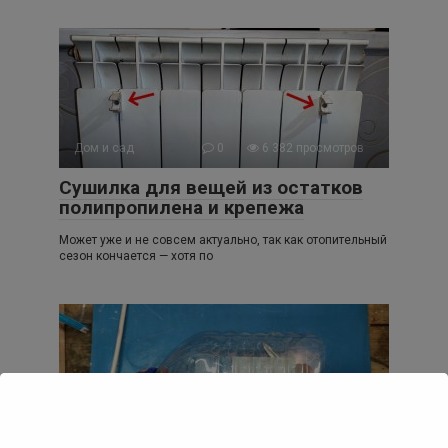
Дом и сад
0
6 382 просмотров
Cушилка для вещей из остатков
полипропилена и крепежа
Может уже и не совсем актуально, так как отопительный
сезон кончается — хотя по
Лайфхаки
0
9 276 просмотров