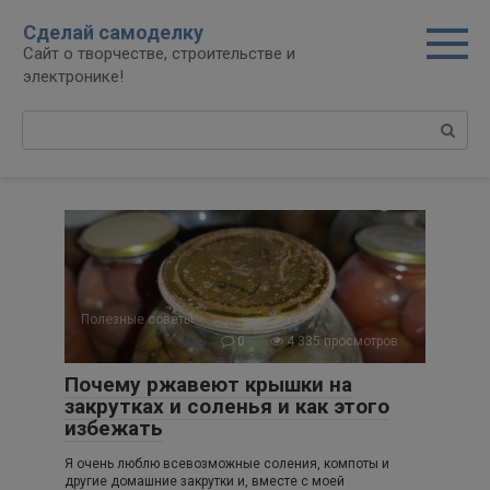
Перейти
modal-check
Сделай самоделку
к
Сайт о творчестве, строительстве и
контенту
электронике!
Поиск:
Полезные советы
0
4 335 просмотров
Почему ржавеют крышки на
закрутках и соленья и как этого
избежать
Я очень люблю всевозможные соления, компоты и
другие домашние закрутки и, вместе с моей