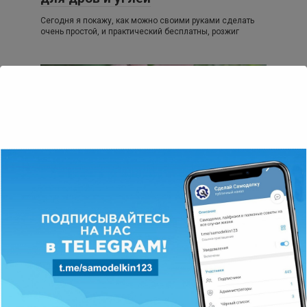
Сегодня я покажу, как можно своими руками сделать
очень простой, и практический бесплатны, розжиг
Рыбалка
0
8 019 просмотров
Блесна из крышки от стеклянной
бутылки
Ну вот и настали тёплые деньки, а это значит что
хищная рыба постепенно выплывает