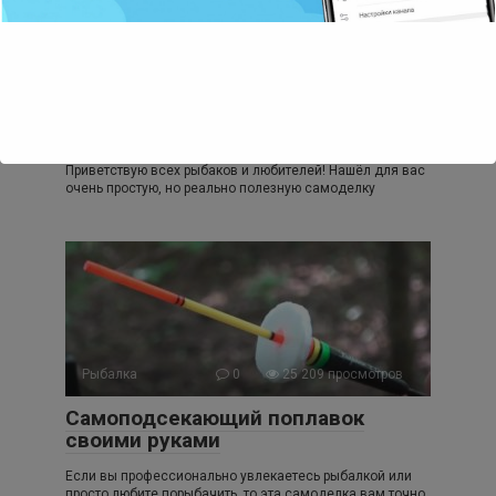
Поделки из пластика
0
6 841 просмотров
Классная самоделка для удочки:
контейнер на ручку для мелких
приманок
Приветствую всех рыбаков и любителей! Нашёл для вас
очень простую, но реально полезную самоделку
Рыбалка
0
25 209 просмотров
Самоподсекающий поплавок
своими руками
Если вы профессионально увлекаетесь рыбалкой или
просто любите порыбачить, то эта самоделка вам точно