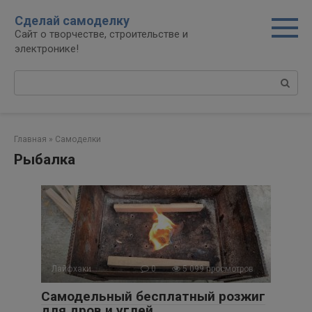
Перейти
modal-check
Сделай самоделку
к
Сайт о творчестве, строительстве и
контенту
электронике!
Поиск:
Главная
»
Самоделки
Рыбалка
Лайфхаки
0
5 099 просмотров
Самодельный бесплатный розжиг
для дров и углей