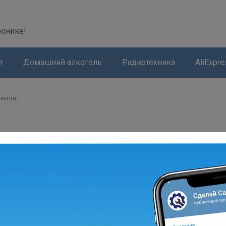
modal-check
ронике!
т
Домашний алкоголь
Радиотехника
AliExpre
ремонт