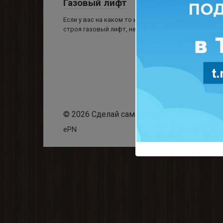
Газовый лифт
Если у вас на каком то из шкафчиков вышел из
строя газовый лифт, не
© 2026 Сделай самоделку
ePN