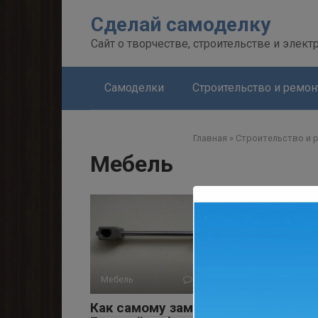
Перейти
Сделай самоделку
к
контенту
Сайт о творчестве, строительстве и элект
Самоделки
Строительство и ремон
Главная
»
Строительство и 
Мебель
Мебель
0
4 176 просмотров
Как самому заменить мебельный