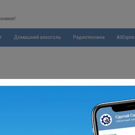
modal-check
ронике!
т
Домашний алкоголь
Радиотехника
AliExpre