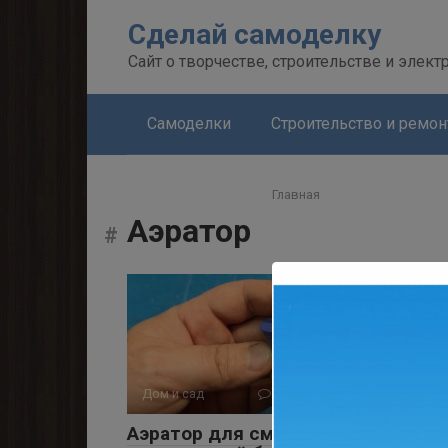
Перейти
Сделай самоделку
к
контенту
Сайт о творчестве, строительстве и элект
Самоделки
Строительство и ремон
Главная
Аэратор
Дом и сад
0
6 475 просмотров
Аэратор для смесителя из