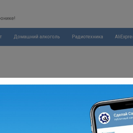
modal-check
ронике!
т
Домашний алкоголь
Радиотехника
AliExpre