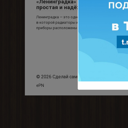
«Ленинградка» в два крыла —
простая и надёжная система!
Ленинградка — это однотрубная система отопления
в которой радиаторы и другие отопительные
приборы расположены
© 2026 Сделай самоделку
ePN