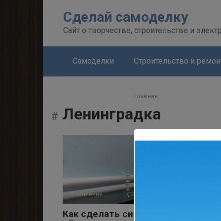
Перейти
Сделай самоделку
к
контенту
Сайт о творчестве, строительстве и элект
Самоделки
Строительство и ремон
Главная
Ленинградка
Отопление
0
1 715 просмотров
Как сделать систему отопления