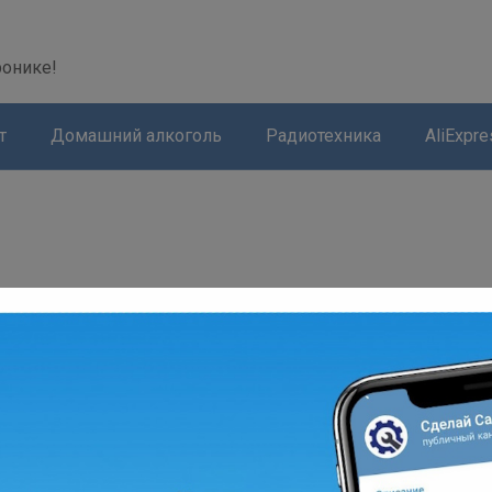
modal-check
ронике!
т
Домашний алкоголь
Радиотехника
AliExpre