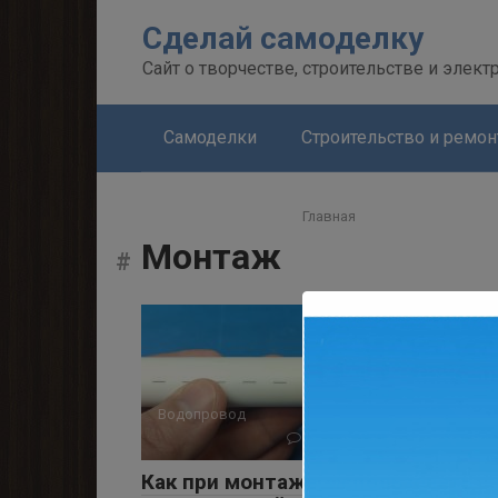
Перейти
Сделай самоделку
к
контенту
Сайт о творчестве, строительстве и элект
Самоделки
Строительство и ремон
Главная
Монтаж
Водопровод
0
4 501 просмотров
Как при монтаже, использовать