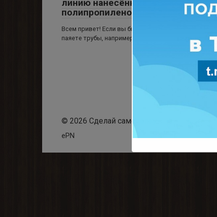
линию нанесённую на
полипропиленовых трубах
Всем привет! Если вы бывалый сантехник или часто
паяете трубы, например себе, родственникам или
© 2026 Сделай самоделку
ePN