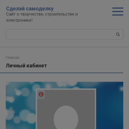
Перейти
modal-check
Сделай самоделку
к
Сайт о творчестве, строительстве и
контенту
электронике!
Поиск:
Главная
Личный кабинет