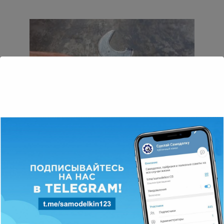
Инструменты
0
5 208 просмотров
Как сделать разводной ключ из
обычного гаечного ключа
Всем привет! Представляю вашему вниманию доработку
гаечного ключа, которая работает на сто процентов, хоть
Авто и Мото
0
10 372 просмотров