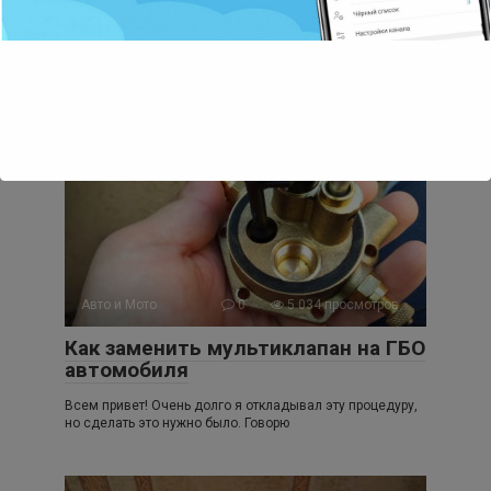
Как накачать спущенное
автомобильное колесо без насоса
Всем привет! Недавно увидел простое, но интересное
приспособление, с помощью которого можно накачать
автомобильное
Авто и Мото
0
5 034 просмотров
Как заменить мультиклапан на ГБО
автомобиля
Всем привет! Очень долго я откладывал эту процедуру,
но сделать это нужно было. Говорю