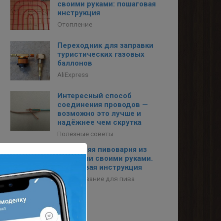
своими руками: пошаговая
инструкция
Отопление
Переходник для заправки
туристических газовых
баллонов
AliExpress
Интересный способ
соединения проводов —
возможно это лучше и
надёжнее чем скрутка
Полезные советы
Домашняя пивоварня из
кастрюли своими руками.
Пошаговая инструкция
Оборудование для пива
Метки