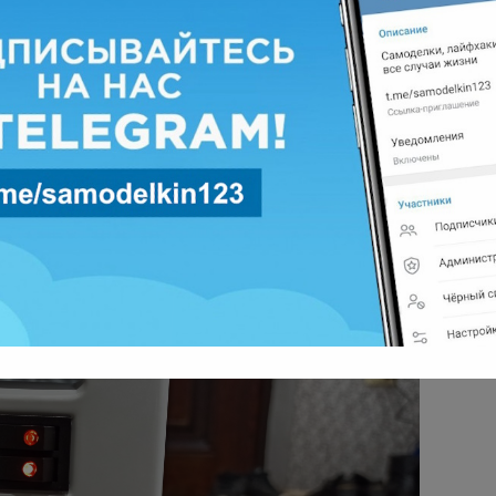
еля
основан на естественной циркуляции воздуха
нт не раскаляется до красна, что обеспечивает
а
легко можно отапливать целый дом, при этом
льным! Мощность данной модели составляет
есть два тумблера, с помощью которых можно
250 и 700Ватт. Там же, установлена ручка
о можно выставить комфортную температуру.