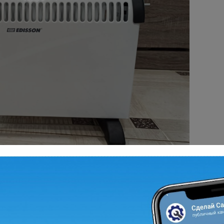
чный конвекторный обогреватель EDISSON «Polo
усилий и в кратчайшие сроки прогреть
ивать в нём постоянную температуру! Принцип