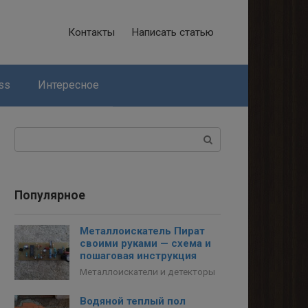
Контакты
Написать статью
ss
Интересное
Поиск:
Популярное
Металлоискатель Пират
своими руками — схема и
пошаговая инструкция
Металлоискатели и детекторы
Водяной теплый пол