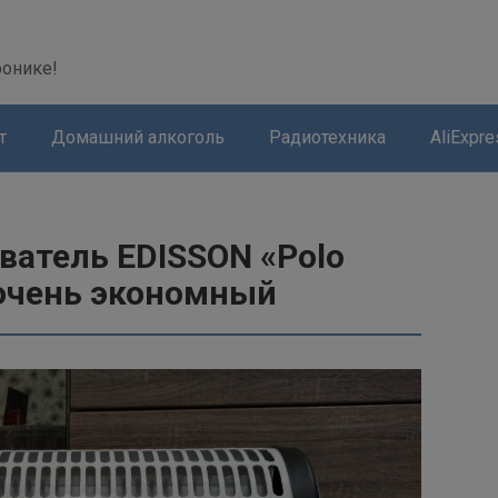
modal-check
ронике!
т
Домашний алкоголь
Радиотехника
AliExpre
ватель EDISSON «Polo
 очень экономный