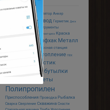
WD-40
Авто
Аккумулятор
Анкер
Водопровод
Болгарка
Герметик
Диск
Дрова
Животные
Инструменты
Краска
Канализация
Клей
Компакт-диск
Лайфхак
Металл
Крепёж
Крыша
Металлоискатель
Насосная станция
Отопление
Ножи
Освещение
ПВХ
Пайка
Пластик
Пиво
Пластиковые бутылки
Полезные советы
Полипропилен
Приспособления
Рыбалка
Проводка
Скважина
Сварка
Сверление
Снасти
Стиральная машина
Труба
Уплотнение