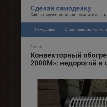
Перейти
Сделай самоделку
к
контенту
Сайт о творчестве, строительстве и элект
Самоделки
Строительство и ремон
Главная
Конвекторный обогре
2000M»: недорогой и