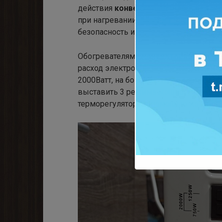
действия
конвекторного
обогреват
при нагревании. Нагревательный элеме
безопасность использования!
Обогревателями
конвекторного тип
расход электроэнергии будет минима
2000Ватт, на боковой части корпуса 
выставить 3 режима мощности: 2000, 1
терморегулятора, с помощью которог