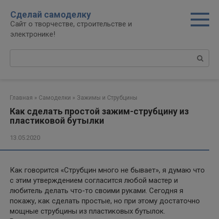
Перейти
Сделай самоделку
к
Сайт о творчестве, строительстве и
контенту
электронике!
Поиск:
Главная
»
Самоделки
»
Зажимы и Струбцины
Как сделать простой зажим-струбцину из
пластиковой бутылки
13.05.2020
Как говорится «Струбцин много не бывает», я думаю что
с этим утверждением согласится любой мастер и
любитель делать что-то своими руками. Сегодня я
покажу, как сделать простые, но при этому достаточно
мощные струбцины из пластиковых бутылок.