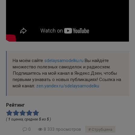
На моём сайте
sdelaysamodelku.ru
Вы найдёте
множество полезных самоделок и радиосхем.
Подпишитесь на мой канал в Яндекс.Дзен, чтобы
первыми узнавать о новых публикациях! Ссылка на
мой канал:
zen.yandex.ru/sdelaysamodelku
Рейтинг
(
1
оценка, среднее
5
из
5
)
0
8 333 просмотров
Струбцина