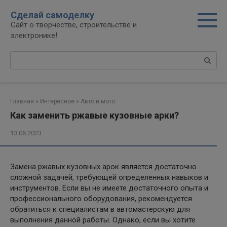
Перейти
Сделай самоделку
к
Сайт о творчестве, строительстве и
контенту
электронике!
Поиск:
Главная
»
Интересное
»
Авто и мото
Как заменить ржавые кузовные арки?
13.06.2023
Замена ржавых кузовных арок является достаточно
сложной задачей, требующей определенных навыков и
инструментов. Если вы не имеете достаточного опыта и
профессионального оборудования, рекомендуется
обратиться к специалистам в автомастерскую для
выполнения данной работы. Однако, если вы хотите