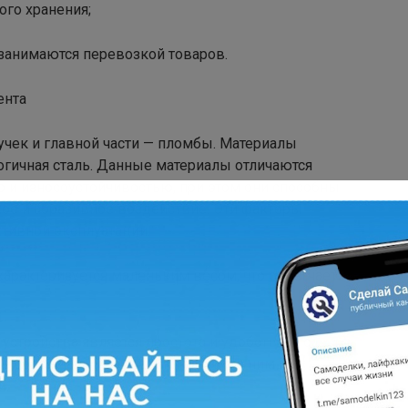
ого хранения;
 занимаются перевозкой товаров.
ента
ручек и главной части — пломбы. Материалы
огичная сталь. Данные материалы отличаются
 и износоустойчивостью, при этом они способны
е и абразивное воздействие. Эти факторы
тивной эксплуатации.
характеризуется маленьким весом, что облегчает
устройства является простота и удобство его
не более пары секунд. Для работы с ним не
и.