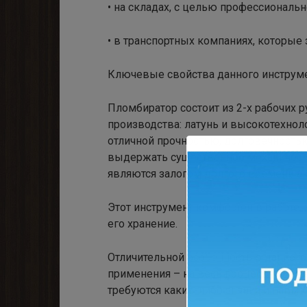
• на складах, с целью профессиональн
• в транспортных компаниях, которые
Ключевые свойства данного инструм
Пломбиратор состоит из 2-х рабочих 
производства: латунь и высокотехнол
отличной прочностью, долговечностью
выдержать существенное механическо
являются залогом долгого времени ак
Этот инструмент комфортен в работе, 
его хранение.
Отличительной особенностью данного 
применения – на весь процесс уйдет 
требуются какие-либо знания и навык