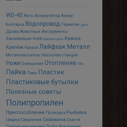
WD-40
Авто
Аккумулятор
Анкер
Водопровод
Болгарка
Герметик
Диск
Дрова
Животные
Инструменты
Краска
Канализация
Клей
Компакт-диск
Лайфхак
Металл
Крепёж
Крыша
Металлоискатель
Насосная станция
Отопление
Ножи
Освещение
ПВХ
Пайка
Пластик
Пиво
Пластиковые бутылки
Полезные советы
Полипропилен
Приспособления
Рыбалка
Проводка
Скважина
Сварка
Сверление
Снасти
Стиральная машина
Труба
Уплотнение