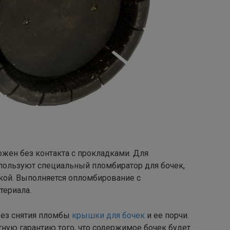
жен без контакта с прокладками. Для
пользуют специальный пломбиратор для бочек,
кой. Выполняется опломбирование с
териала.
ез снятия пломбы
крышки для бочек
и ее порчи.
тную гарантию того, что содержимое бочек будет