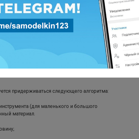
орые предлагает пломбиратор для бочек:
осту невозможно;
начальный объем;
ко после подтверждения целостности крышки-
уется придерживаться следующего алгоритма:
инструмента (для маленького и большого
нный материал.
овину;