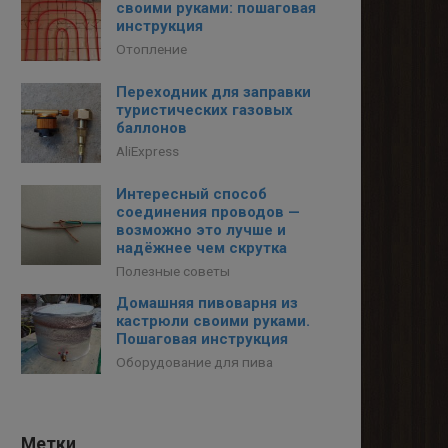
своими руками: пошаговая
инструкция
Отопление
Переходник для заправки
туристических газовых
баллонов
AliExpress
Интересный способ
соединения проводов —
возможно это лучше и
надёжнее чем скрутка
Полезные советы
Домашняя пивоварня из
кастрюли своими руками.
Пошаговая инструкция
Оборудование для пива
Метки