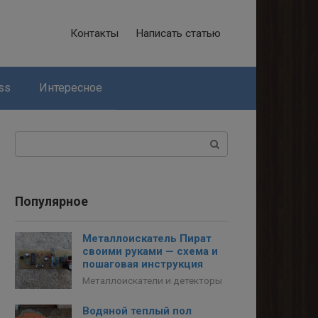
Контакты
Написать статью
ss
Интересное
Поиск:
Популярное
Металлоискатель Пират
своими руками — схема и
пошаговая инструкция
Металлоискатели и детекторы
Водяной теплый пол