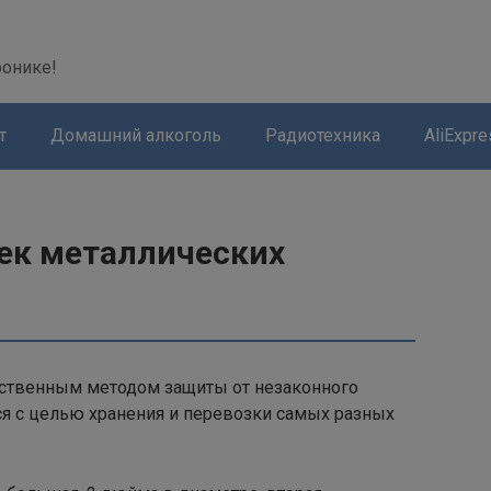
modal-check
ронике!
т
Домашний алкоголь
Радиотехника
AliExpre
ек металлических
ественным методом защиты от незаконного
тся с целью хранения и перевозки самых разных