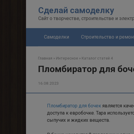
Перейти
Сделай самоделку
к
контенту
Сайт о творчестве, строительстве и элект
Самоделки
Строительство и ремон
Главная
»
Интересное
»
Каталог статей 4
Пломбиратор для боч
16.08.2023
Пломбиратор для бочек
является кач
доступа к евробочке. Тара используе
сыпучих и жидких веществ.