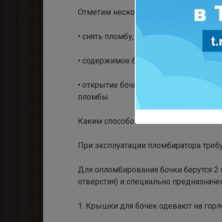
Отметим несколько преимуществ, кот
• снять пломбу, не повредив ее, попр
• содержимое бочек сохраняет перво
• открытие бочки производится толь
пломбы.
Каким способом пользоваться?
При эксплуатации пломбиратора треб
Для опломбирования бочки берутся 2 
отверстия) и специально предназначе
1. Крышки для бочек одевают на горл