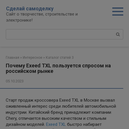
Перейти
Сделай самоделку
к
Сайт о творчестве, строительстве и
контенту
электронике!
Поиск:
Главная
»
Интересное
»
Каталог статей 3
Почему Exeed TXL пользуется спросом на
российском рынке
05.10.2023
Старт продаж кроссовера Exeed TXL в Москве вызвал
оживленный интерес среди любителей автомобильной
индустрии. Китайский бренд принадлежит компании
Chery, отличается высоким качеством и стильным
дизайном моделей.
Exeed TXL
быстро набирает