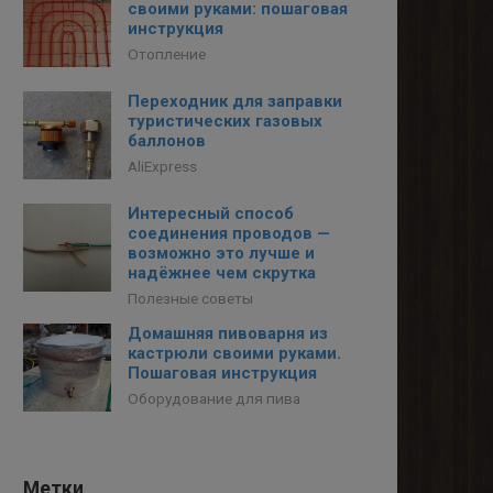
своими руками: пошаговая
инструкция
Отопление
Переходник для заправки
туристических газовых
баллонов
AliExpress
Интересный способ
соединения проводов —
возможно это лучше и
надёжнее чем скрутка
Полезные советы
Домашняя пивоварня из
кастрюли своими руками.
Пошаговая инструкция
Оборудование для пива
Метки