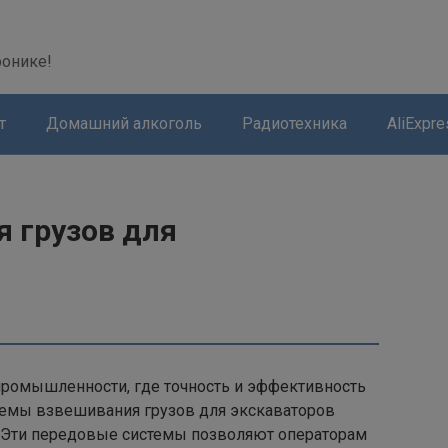
modal-check
ронике!
т
Домашний алкоголь
Радиотехника
AliExpre
 грузов для
ромышленности, где точность и эффективность
темы взвешивания грузов для экскаваторов
 Эти передовые системы позволяют операторам