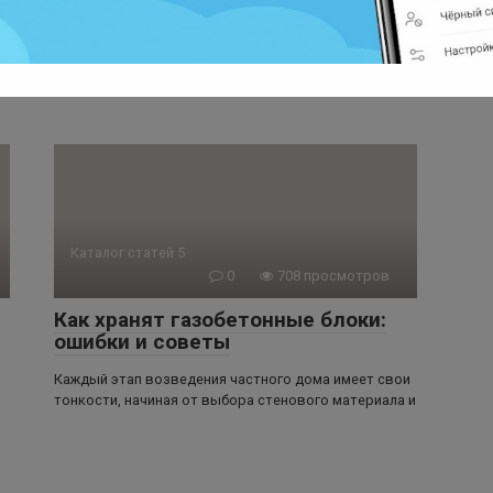
Трехфазные дизельные генераторы являются
устойчивым и результативным источником
электроэнергии для различных целей. Они
обеспечивают
Каталог статей 5
0
708 просмотров
Как хранят газобетонные блоки:
ошибки и советы
Каждый этап возведения частного дома имеет свои
тонкости, начиная от выбора стенового материала и