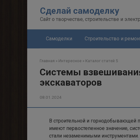
Перейти
Сделай самоделку
к
контенту
Сайт о творчестве, строительстве и элект
Самоделки
Строительство и ремон
Главная
»
Интересное
»
Каталог статей 5
Системы взвешивания
экскаваторов
08.01.2024
В строительной и горнодобывающей п
имеют первостепенное значение, сис
стали незаменимыми инструментами.