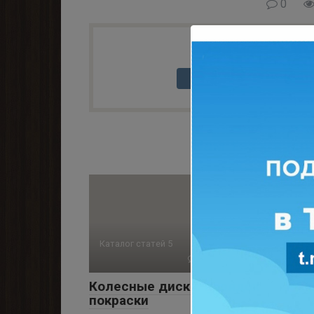
0
Понравилась стать
Вам также мо
Каталог статей 5
0
723 просмотров
Колесные диски: порядок
покраски