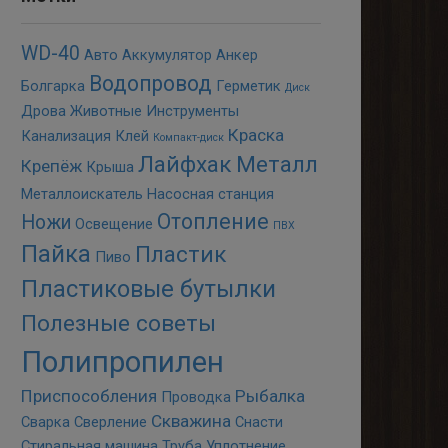
WD-40
Авто
Аккумулятор
Анкер
Водопровод
Болгарка
Герметик
Диск
Дрова
Животные
Инструменты
Краска
Канализация
Клей
Компакт-диск
Лайфхак
Металл
Крепёж
Крыша
Металлоискатель
Насосная станция
Отопление
Ножи
Освещение
ПВХ
Пайка
Пластик
Пиво
Пластиковые бутылки
Полезные советы
Полипропилен
Приспособления
Рыбалка
Проводка
Скважина
Сварка
Сверление
Снасти
Стиральная машина
Труба
Уплотнение