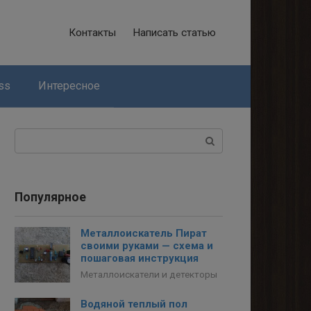
Контакты
Написать статью
ss
Интересное
Поиск:
Популярное
Металлоискатель Пират
своими руками — схема и
пошаговая инструкция
Металлоискатели и детекторы
Водяной теплый пол