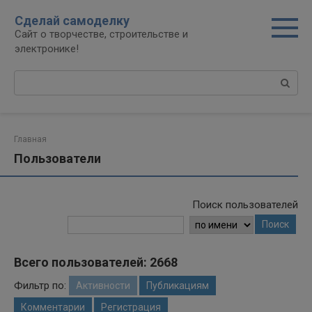
Перейти
modal-check
Сделай самоделку
к
Сайт о творчестве, строительстве и
контенту
электронике!
Поиск:
Главная
Пользователи
Поиск пользователей
Поиск
Всего пользователей: 2668
Фильтр по:
Активности
Публикациям
Комментарии
Регистрация