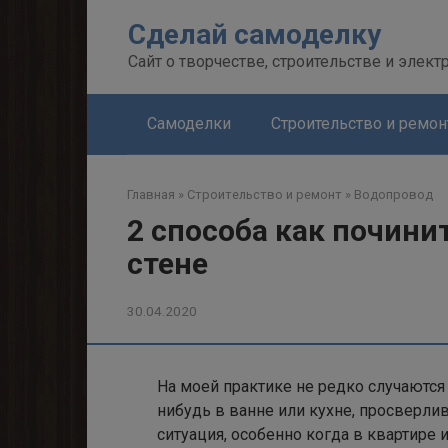
Перейти
Сделай самоделку
к
контенту
Сайт о творчестве, строительстве и элект
Самоделки
Строительство и ремон
Главная
»
Строительство и ремонт
»
Водопровод
2 способа как почини
стене
30.04.2020
На моей практике не редко случаются 
нибудь в ванне или кухне, просверли
ситуация, особенно когда в квартире