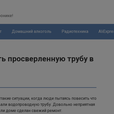
modal-check
ронике!
т
Домашний алкоголь
Радиотехника
AliExpre
ть просверленную трубу в
такие ситуации, когда люди пытаясь повесить что
вали водопроводную трубу. Довольно неприятная
 или доме сделан свежий ремонт.