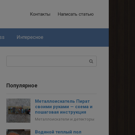
Контакты
Написать статью
ss
Интересное
Поиск:
Популярное
Металлоискатель Пират
своими руками — схема и
пошаговая инструкция
Металлоискатели и детекторы
Водяной теплый пол