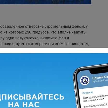
осверленное отверстие строительным феном, у
о из которых 250 градусов, что вполне хватить
еру одно полуколечко, включаю фен и
но подношу его к отверстию и этим же пинцетом,
тие.