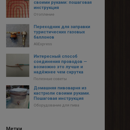
своими руками: пошаговая
инструкция
Отопление
Переходник для заправки
туристических газовых
баллонов
AliExpress
Интересный способ
соединения проводов —
возможно это лучше и
надёжнее чем скрутка
Полезные советы
Домашняя пивоварня из
кастрюли своими руками.
Пошаговая инструкция
Оборудование для пива
Метки