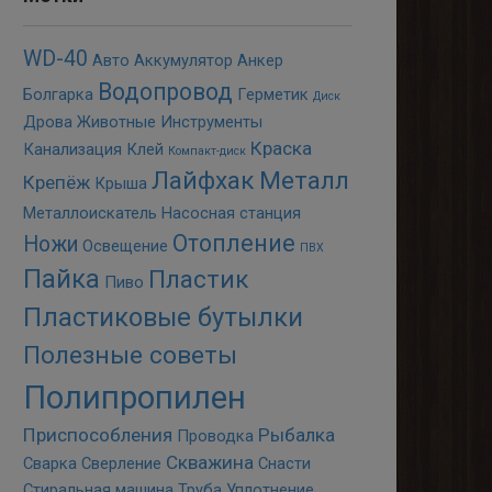
WD-40
Авто
Аккумулятор
Анкер
Водопровод
Болгарка
Герметик
Диск
Дрова
Животные
Инструменты
Краска
Канализация
Клей
Компакт-диск
Лайфхак
Металл
Крепёж
Крыша
Металлоискатель
Насосная станция
Отопление
Ножи
Освещение
ПВХ
Пайка
Пластик
Пиво
Пластиковые бутылки
Полезные советы
Полипропилен
Приспособления
Рыбалка
Проводка
Скважина
Сварка
Сверление
Снасти
Стиральная машина
Труба
Уплотнение