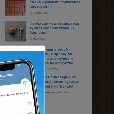
своими руками: пошаговая
инструкция
Отопление
Переходник для заправки
туристических газовых
баллонов
AliExpress
Интересный способ
соединения проводов —
возможно это лучше и
надёжнее чем скрутка
Полезные советы
Домашняя пивоварня из
кастрюли своими руками.
Пошаговая инструкция
Оборудование для пива
Метки