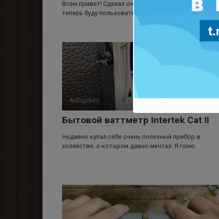
Всем привет! Сделал очередную самоделку, котор
теперь буду пользоваться постоянно, так как в мо
AliExpress
0
7 378 просмотров
Бытовой ваттметр Intertek Cat II
Недавно купал себе очень полезный прибор в
хозяйстве, о котором давно мечтал. Я гоню