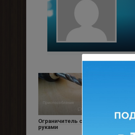
Вам также мо
Приспособления
0
7 141 просмотров
Ограничитель сверления своими
руками