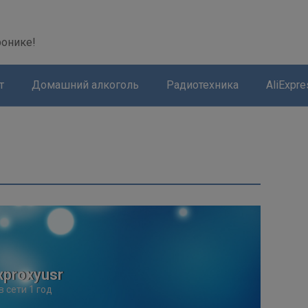
modal-check
ронике!
т
Домашний алкоголь
Радиотехника
AliExpre
xproxyusr
в сети 1 год