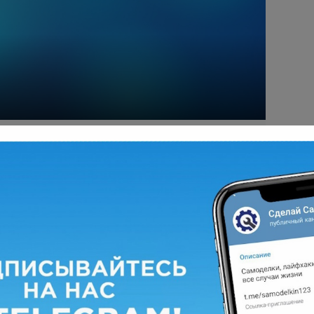
жет быть интересно
Инструменты
1
12 994 просмотров
В каком направлении правильней и
безопасней резать болгаркой