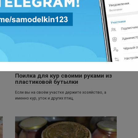
ой
Сегодня я хотел бы поговорить о том, в какую все
ей
таки сторону должен крутиться
Животноводство
2
10 766 просмотров
Поилка для кур своими руками из
пластиковой бутылки
Если вы на своём участке держите хозяйство, а
именно кур, уток и других птиц,