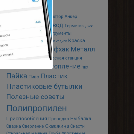
WD-40
Авто
Аккумулятор
Анкер
Водопровод
Болгарка
Герметик
Диск
Дрова
Животные
Инструменты
Краска
Канализация
Клей
Компакт-диск
Лайфхак
Металл
Крепёж
Крыша
Металлоискатель
Насосная станция
Отопление
Ножи
Освещение
ПВХ
Пайка
Пластик
Пиво
Пластиковые бутылки
Полезные советы
Полипропилен
Приспособления
Рыбалка
Проводка
Скважина
Сварка
Сверление
Снасти
Стиральная машина
Труба
Уплотнение