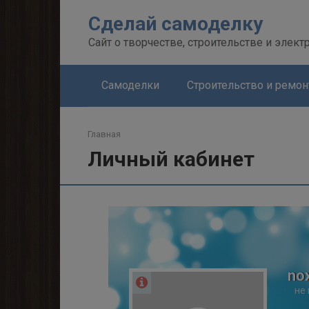
Перейти
Сделай самоделку
к
контенту
Сайт о творчестве, строительстве и элект
Самоделки
Строительство и ремон
Главная
Личный кабинет
no
не 