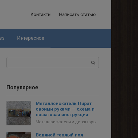
Контакты
Написать статью
ss
Интересное
Поиск:
Популярное
Металлоискатель Пират
своими руками — схема и
пошаговая инструкция
Металлоискатели и детекторы
Водяной теплый пол