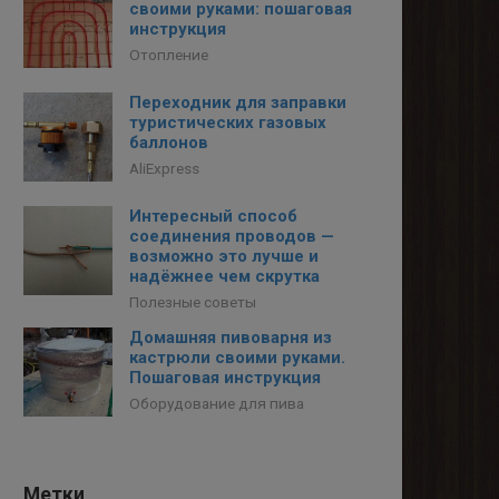
своими руками: пошаговая
инструкция
Отопление
Переходник для заправки
туристических газовых
баллонов
AliExpress
Интересный способ
соединения проводов —
возможно это лучше и
надёжнее чем скрутка
Полезные советы
Домашняя пивоварня из
кастрюли своими руками.
Пошаговая инструкция
Оборудование для пива
Метки