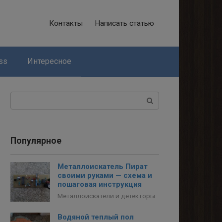
Контакты
Написать статью
ss
Интересное
Поиск:
Популярное
Металлоискатель Пират
своими руками — схема и
пошаговая инструкция
Металлоискатели и детекторы
Водяной теплый пол