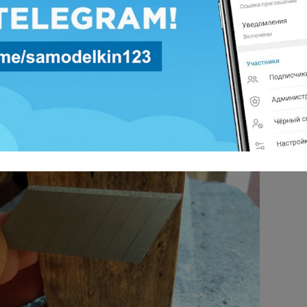
опил, предварительно отломив его по ширине
роной вовнутрь!