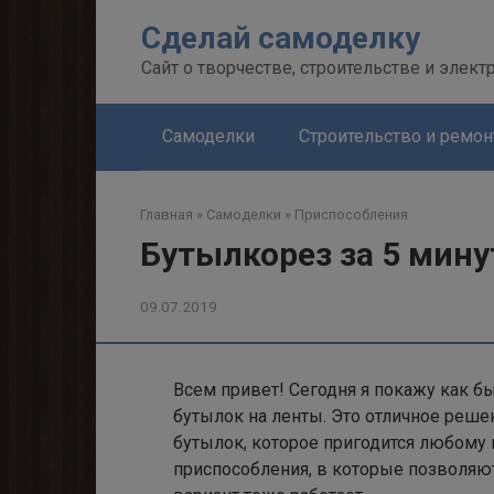
Перейти
Сделай самоделку
к
контенту
Сайт о творчестве, строительстве и элект
Самоделки
Строительство и ремон
Главная
»
Самоделки
»
Приспособления
Бутылкорез за 5 мину
09.07.2019
Всем привет! Сегодня я покажу как б
бутылок на ленты. Это отличное реш
бутылок, которое пригодится любому
приспособления, в которые позволяю