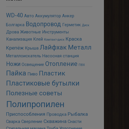
WD-40
Авто
Аккумулятор
Анкер
Водопровод
Болгарка
Герметик
Диск
Дрова
Животные
Инструменты
Краска
Канализация
Клей
Компакт-диск
Лайфхак
Металл
Крепёж
Крыша
Металлоискатель
Насосная станция
Отопление
Ножи
Освещение
ПВХ
Пайка
Пластик
Пиво
Пластиковые бутылки
Полезные советы
Полипропилен
Приспособления
Рыбалка
Проводка
Скважина
Сварка
Сверление
Снасти
Стиральная машина
Труба
Уплотнение