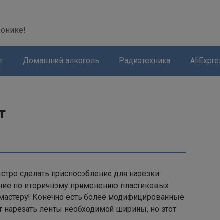
modal-check
ронике!
т
Домашний алкоголь
Радиотехника
AliExpre
т
ыстро сделать приспособление для нарезки
ение по вторичному применению пластиковых
 мастеру! Конечно есть более модифицированные
т нарезать ленты необходимой ширины, но этот