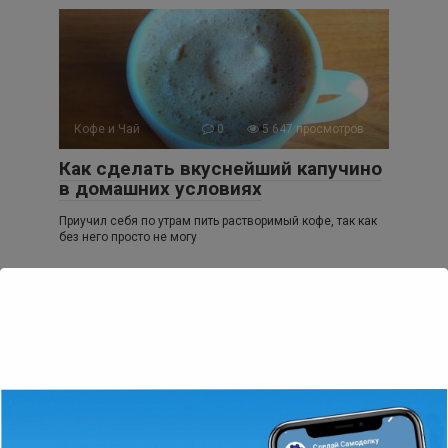
Кофе и Чай
0
5 647 просмотров
Как сделать вкуснейший капучино
в домашних условиях
Приучил себя по утрам пить растворимый кофе, так как
без него просто не могу
Лайфхаки
0
11 319 просмотров
Как нарезать ровную резьбу на