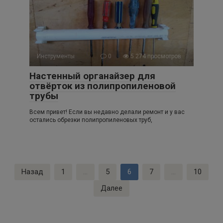
Инструменты
0
5 274 просмотров
Настенный органайзер для
отвёрток из полипропиленовой
трубы
Всем привет! Если вы недавно делали ремонт и у вас
остались обрезки полипропиленовых труб,
Пагинация
Назад
1
…
5
6
7
…
10
записей
Далее