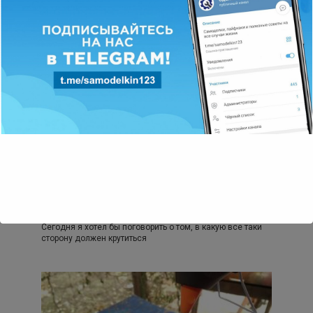
полипропиленовой трубе
Всем привет! Сегодня я хотел бы немного
поэкспериментировать и показать вам простой способ с
Инструменты
1
12 992 просмотров
В каком направлении правильней и
безопасней резать болгаркой
Сегодня я хотел бы поговорить о том, в какую все таки
сторону должен крутиться