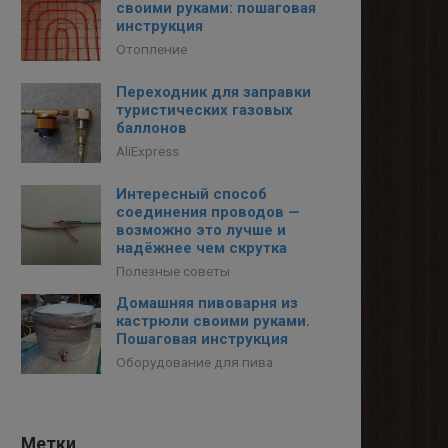
своими руками: пошаговая
инструкция
Отопление
Переходник для заправки
туристических газовых
баллонов
AliExpress
Интересный способ
соединения проводов —
возможно это лучше и
надёжнее чем скрутка
Полезные советы
Домашняя пивоварня из
кастрюли своими руками.
Пошаговая инструкция
Оборудование для пива
Метки