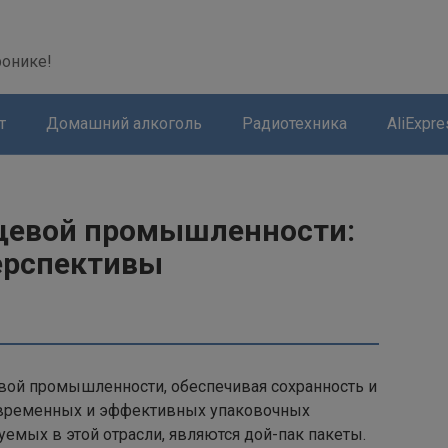
modal-check
ронике!
т
Домашний алкоголь
Радиотехника
AliExpre
ищевой промышленности:
ерспективы
вой промышленности, обеспечивая сохранность и
современных и эффективных упаковочных
зуемых в этой отрасли, являются дой-пак пакеты.