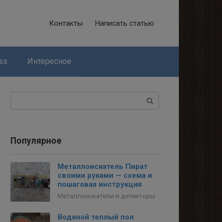
Контакты
Написать статью
ss
Интересное
Поиск:
Популярное
Металлоискатель Пират
своими руками — схема и
пошаговая инструкция
Металлоискатели и детекторы
Водяной теплый пол