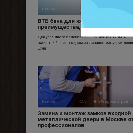
Разное
0
825 просмотров
ВТБ банк для юридических лиц:
преимущества, тарифы
Для успешного ведения бизнеса важно открыть
расчетный счет в одном из финансовых учреждени
Если
Разное
0
548 просмотров
Замена и монтаж замков входной
металлической двери в Москве о
профессионалов