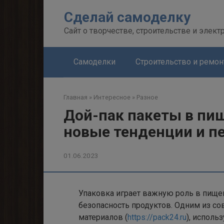
Перейти
Сделай самоделку
к
контенту
Сайт о творчестве, строительстве и элект
Самоделки
Строительство и ремон
Главная
»
Интересное
»
Разное
Дой-пак пакеты в п
новые тенденции и п
01.06.2023
Упаковка играет важную роль в пище
безопасность продуктов. Одним из 
материалов (
https://pack24.ru
), исполь