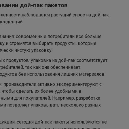
вании дой-пак пакетов
енности наблюдается растущий спрос на дой пак
 тенденций:
ознания: современные потребители все больше
у и стремятся выбирать продукты, которые
чески чистую упаковку.
ых продуктов: упаковка из дой-пак соответствует
ебителей, так как она обеспечивает
родуктов без использования лишних материалов.
и: производители активно экспериментируют с
 чтобы сделать их более удобными в
ными для покупателей. Например, разработка
ями позволяет упаковывать несколько разных
укции: сегодня дой-пак пакеты используются не
олочных продуктов, но и для упаковки соусов,