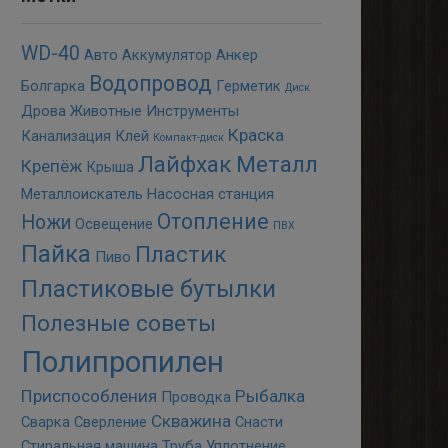
WD-40
Авто
Аккумулятор
Анкер
Водопровод
Болгарка
Герметик
Диск
Дрова
Животные
Инструменты
Краска
Канализация
Клей
Компакт-диск
Лайфхак
Металл
Крепёж
Крыша
Металлоискатель
Насосная станция
Отопление
Ножи
Освещение
ПВХ
Пайка
Пластик
Пиво
Пластиковые бутылки
Полезные советы
Полипропилен
Приспособления
Рыбалка
Проводка
Скважина
Сварка
Сверление
Снасти
Стиральная машина
Труба
Уплотнение