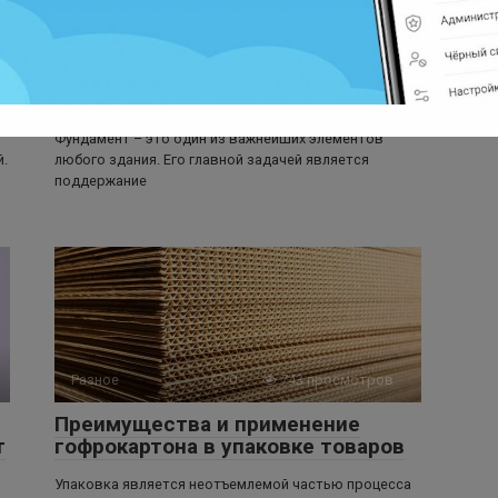
Разное
0
566 просмотров
Стоимость фундамента в
Челябинске
Фундамент – это один из важнейших элементов
й.
любого здания. Его главной задачей является
поддержание
Разное
0
743 просмотров
Преимущества и применение
т
гофрокартона в упаковке товаров
Упаковка является неотъемлемой частью процесса