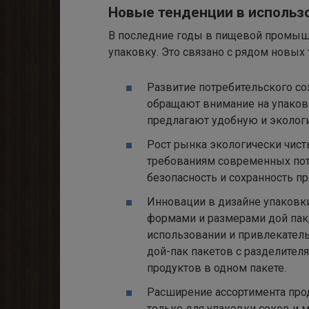
Новые тенденции в использо
В последние годы в пищевой промышл
упаковку. Это связано с рядом новых
Развитие потребительского с
обращают внимание на упаковк
предлагают удобную и экологи
Рост рынка экологически чист
требованиям современных потр
безопасность и сохранность п
Инновации в дизайне упаковк
формами и размерами дой пак,
использовании и привлекатель
дой-пак пакетов с разделител
продуктов в одном пакете.
Расширение ассортимента прод
только для упаковки соков и м