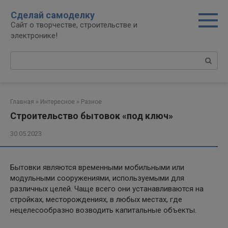
Перейти
Сделай самоделку
к
Сайт о творчестве, строительстве и
контенту
электронике!
Поиск:
Главная
»
Интересное
»
Разное
Строительство бытовок «под ключ»
30.05.2023
Бытовки являются временными мобильными или
модульными сооружениями, используемыми для
различных целей. Чаще всего они устанавливаются на
стройках, месторождениях, в любых местах, где
нецелесообразно возводить капитальные объекты.