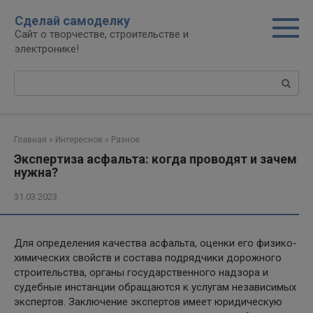
Перейти
Сделай самоделку
к
Сайт о творчестве, строительстве и
контенту
электронике!
Поиск:
Главная
»
Интересное
»
Разное
Экспертиза асфальта: когда проводят и зачем
нужна?
31.03.2023
Для определения качества асфальта, оценки его физико-
химических свойств и состава подрядчики дорожного
строительства, органы государственного надзора и
судебные инстанции обращаются к услугам независимых
экспертов. Заключение экспертов имеет юридическую