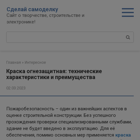
Перейти
Сделай самоделку
к
Сайт о творчестве, строительстве и
контенту
электронике!
Поиск:
Главная
»
Интересное
Краска огнезащитная: технические
характеристики и преимущества
02.03.2023
Пожаробезопасность – один из важнейших аспектов в
оценке строительной конструкции. Без успешного
прохождения проверки специализированными службами,
здание не будет введено в эксплуатацию. Для её
обеспечения, помимо основных мер применяется
краска