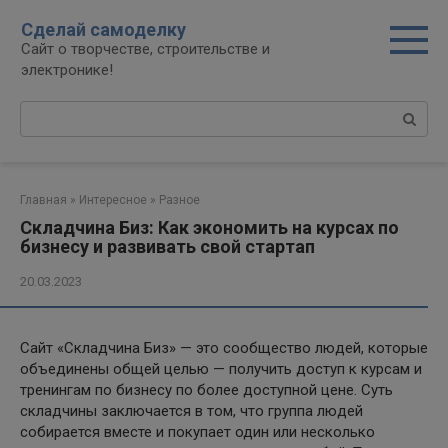
Перейти
Сделай самоделку
к
Сайт о творчестве, строительстве и
контенту
электронике!
Поиск:
Главная
»
Интересное
»
Разное
Складчина Биз: Как экономить на курсах по
бизнесу и развивать свой стартап
20.03.2023
Сайт «Складчина Биз» — это сообщество людей, которые
объединены общей целью — получить доступ к курсам и
тренингам по бизнесу по более доступной цене. Суть
складчины заключается в том, что группа людей
собирается вместе и покупает один или несколько